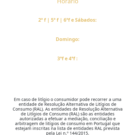
Horário
2ª f | 5ª f | 6ªf e Sábados:
12h30 – 14h30 & 19h30 – 22h
Domingo:
12h30 – 15h
3ªf e 4ªf :
Encerrados
Em caso de litígio o consumidor pode recorrer a uma
entidade de Resolução Alternativa de Litígios de
Consumo (RAL). As entidades de Resolução Alternativa
de Litígios de Consumo (RAL) são as entidades
autorizadas a efetuar a mediação, conciliação e
arbitragem de litígios de consumo em Portugal que
estejam inscritas na lista de entidades RAL prevista
pela Lei n.º 144/2015.