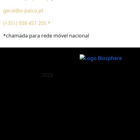
geral@o-palco.pt
(+351) 938 451 205 *
*chamada para rede móvel nacional
2023
O Palco
Recomendado