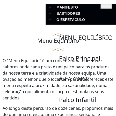
MANIFESTO
BASTIDORES
O ESPETÁCULO
MENU EQUILÍBRIO
Menu Equilíbrio
Palco Principal
O “Menu Equilíbrio” é um convite a uma viagem de
sabores onde cada prato é um palco para os produtos
da nossa terra e a criatividade da nossa equipa. Uma
Á LA CARTE
ovação ao melhor que o local tem para lhe oferecer, este
menu respeita a proximidade e a sazonalidade, numa
celebração que alimenta o corpo e estimula os seus
sentidos.
Palco Infantil
Ao longo deste percurso de doze cenas, propomos mais
do que uma refeição: uma experiência sensorial e