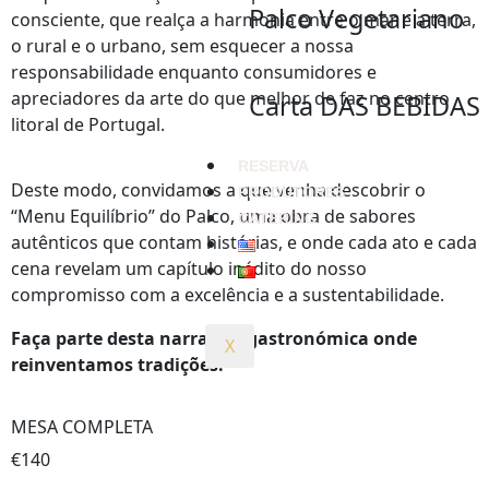
Palco Vegetariano
consciente, que realça a harmonia entre o mar e a terra,
o rural e o urbano, sem esquecer a nossa
responsabilidade enquanto consumidores e
apreciadores da arte do que melhor de faz no centro
Carta DAS BEBIDAS
litoral de Portugal.
RESERVA
Deste modo, convidamos a que venha descobrir o
PRODUTORES
“Menu Equilíbrio” do Palco, uma obra de sabores
CATERING
autênticos que contam histórias, e onde cada ato e cada
cena revelam um capítulo inédito do nosso
compromisso com a excelência e a sustentabilidade.
Faça parte desta narrativa gastronómica onde
X
reinventamos tradições.
MESA COMPLETA
€140