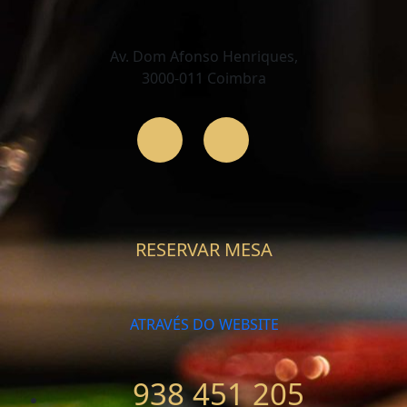
Av. Dom Afonso Henriques,
3000-011 Coimbra
RESERVAR MESA
ATRAVÉS DO WEBSITE
938 451 205