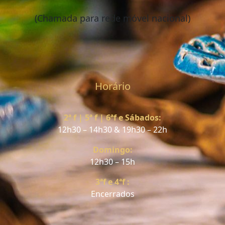
(Chamada para rede móvel nacional)
Horário
2ª f | 5ª f | 6ªf e Sábados:
12h30 – 14h30 & 19h30 – 22h
Domingo:
12h30 – 15h
3ªf e 4ªf :
Encerrados