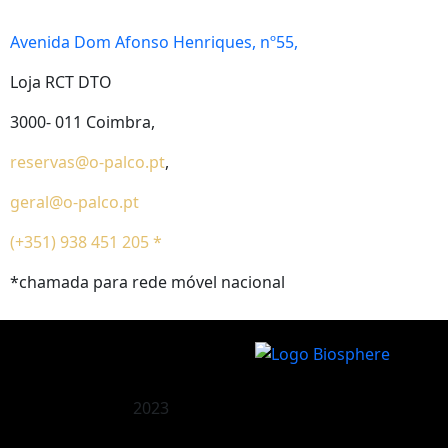
Avenida Dom Afonso Henriques, nº55,
Loja RCT DTO
3000- 011 Coimbra,
reservas@o-palco.pt
,
geral@o-palco.pt
(+351) 938 451 205 *
*chamada para rede móvel nacional
2023