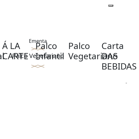
Ementa
Á LA
Palco
Palco
Carta
al
CARTE
Infantil
Vegetariano
DAS
Palco Vegetariano
BEBIDAS