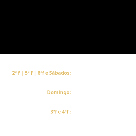
2ª f | 5ª f | 6ªf e Sábados:
12h30 – 14h30 & 19h30 – 22h
Domingo:
12h30 – 15h
3ªf e 4ªf :
Encerrados